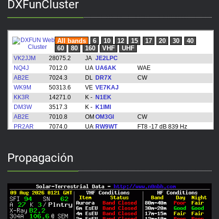
DXFunCluster
Propagación