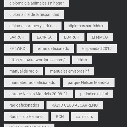
diploma dia animales sin hogar
diploma día de la hispanidad
diploma parques y jadrines
diplomas san isidro
EA4RCH
EA4RKA
EG4RCH
EH4MCG
EH4WRD
el radioaficionado
Hispanidad 2019
https://ea4rka.wordpress.com/
isidro
manual de radio
manuales emisoras hf
manuales radioaficionado
parque Nelson Mandela
parque Nelson Mandela 20-08-21
periodico digital
radioaficionados
RADIO CLUB ALCARREÑO
Radio club Henares
RCH
san isidro