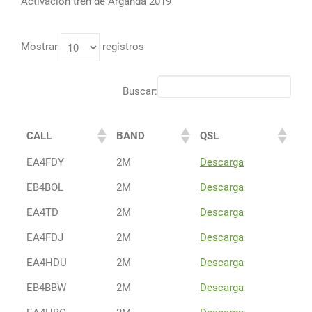
Activación tren de Arganda 2019
de
Arganda
2019
Mostrar
registros
VHF
Buscar:
CALL
BAND
QSL
EA4FDY
2M
Descarga
EB4BOL
2M
Descarga
EA4TD
2M
Descarga
EA4FDJ
2M
Descarga
EA4HDU
2M
Descarga
EB4BBW
2M
Descarga