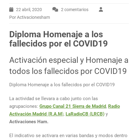
22 abril, 2020
2 comentarios
en
Por Activacionesham
Diploma
Homenaje
Diploma Homenaje a los
a
fallecidos por el COVID19
los
fallecidos
por
Activación especial y Homenaje a
el
todos los fallecidos por COVID19
COVID19
Diploma Homenaje a los fallecidos por el COVID19
La actividad se llevara a cabo junto con las
agrupaciones:
Grupo Canal 21 Sierra de Madrid
,
Radio
Activación Madrid
(
R.A.M
)
,
LaRadioCB (LRCB)
y
Activaciones Ham.
El indicativo se activara en varias bandas y modos dentro