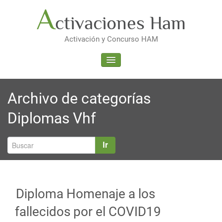
Saltar
A
ctivaciones Ham
al
contenido
Activación y Concurso HAM
ALTERNAR LA NAVEGACIÓN
Archivo de categorías
Diplomas Vhf
Ir
Diploma Homenaje a los
fallecidos por el COVID19