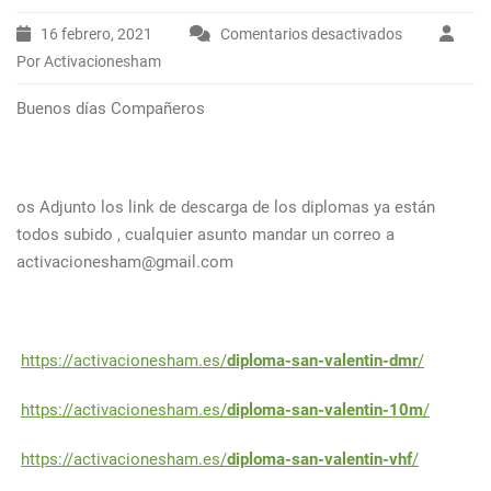
16 febrero, 2021
Comentarios desactivados
en
Por Activacionesham
Descarga
Diplomas
Buenos días Compañeros
San
Valentin
2021
os Adjunto los link de descarga de los diplomas ya están
todos subido , cualquier asunto mandar un correo a
activacionesham@gmail.com
https://activacionesham.es/
diploma-san-valentin-dmr
/
https://activacionesham.es/
diploma-san-valentin-10m
/
https://activacionesham.es/
diploma-san-valentin-vhf
/