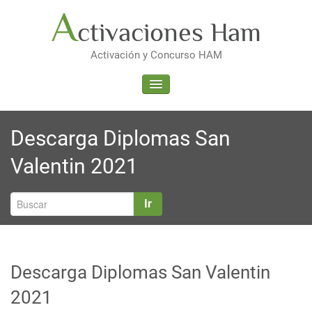
Saltar
A
ctivaciones Ham
al
contenido
Activación y Concurso HAM
ALTERNAR LA NAVEGACIÓN
Descarga Diplomas San
Valentin 2021
Ir
Descarga Diplomas San Valentin
2021