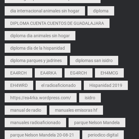
dia internacional animales sin hogar
diploma
DIPLOMA CUENTA CUENTOS DE GUADALAJARA
diploma dia animales sin hogar
diploma día de la hispanidad
diploma parques y jadrines
diplomas san isidro
EA4RCH
EA4RKA
EG4RCH
EH4MCG
EH4WRD
el radioaficionado
Hispanidad 2019
https://ea4rka.wordpress.com/
isidro
manual de radio
manuales emisoras hf
manuales radioaficionado
parque Nelson Mandela
parque Nelson Mandela 20-08-21
periodico digital