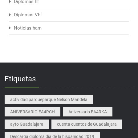
Diplomas hf
Diplomas Vhf
Noticias ham
Etiquetas
actividad parqueparque Nelson Mandela
ANIVERSARIO EA4RCH
Aniversario EA4RKA
ayto Guadalajara
cuenta cuentos de Guadalajara
Descarga diploma dia de la hispanidad 2019