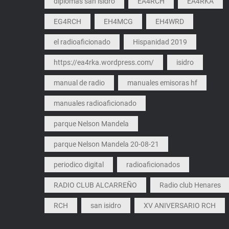
diplomas san isidro
EA4RCH
EA4RKA
EG4RCH
EH4MCG
EH4WRD
el radioaficionado
Hispanidad 2019
https://ea4rka.wordpress.com/
isidro
manual de radio
manuales emisoras hf
manuales radioaficionado
parque Nelson Mandela
parque Nelson Mandela 20-08-21
periodico digital
radioaficionados
RADIO CLUB ALCARREÑO
Radio club Henares
RCH
san isidro
XV ANIVERSARIO RCH