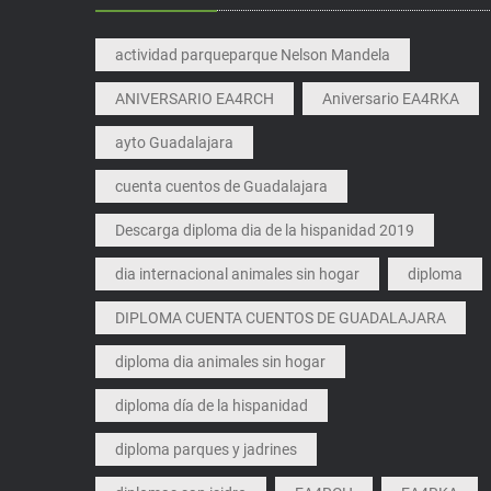
actividad parqueparque Nelson Mandela
ANIVERSARIO EA4RCH
Aniversario EA4RKA
ayto Guadalajara
cuenta cuentos de Guadalajara
Descarga diploma dia de la hispanidad 2019
dia internacional animales sin hogar
diploma
DIPLOMA CUENTA CUENTOS DE GUADALAJARA
diploma dia animales sin hogar
diploma día de la hispanidad
diploma parques y jadrines