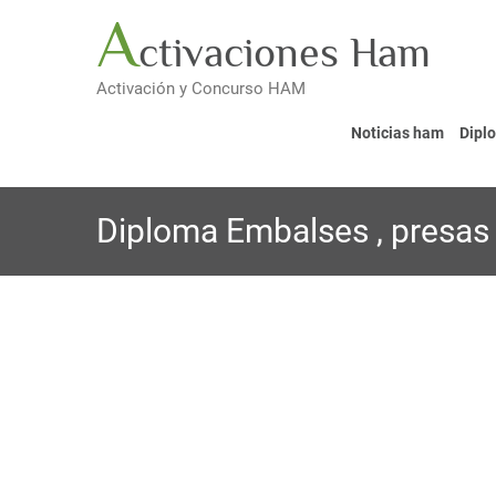
Saltar
A
ctivaciones Ham
al
contenido
Activación y Concurso HAM
Noticias ham
Dipl
Diploma Embalses , presas