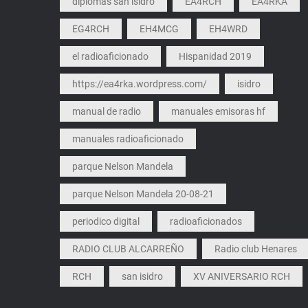
diplomas san isidro
EA4RCH
EA4RKA
EG4RCH
EH4MCG
EH4WRD
el radioaficionado
Hispanidad 2019
https://ea4rka.wordpress.com/
isidro
manual de radio
manuales emisoras hf
manuales radioaficionado
parque Nelson Mandela
parque Nelson Mandela 20-08-21
periodico digital
radioaficionados
RADIO CLUB ALCARREÑO
Radio club Henares
RCH
san isidro
XV ANIVERSARIO RCH