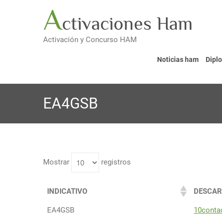
Saltar
A
ctivaciones Ham
al
contenido
Activación y Concurso HAM
Noticias ham
Dipl
EA4GSB
Mostrar
registros
INDICATIVO
DESCAR
EA4GSB
10conta