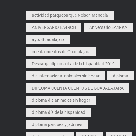
actividad parqueparque Nelson Mandela
ANIVERSARIO EA4RCH
Aniversario EA4RKA
ayto Guadalajara
cuenta cuentos de Guadalajara
Descarga diploma dia de la hispanidad 2019
dia internacional animales sin hogar
diploma
DIPLOMA CUENTA CUENTOS DE GUADALAJARA
diploma dia animales sin hogar
diploma día de la hispanidad
diploma parques y jadrines