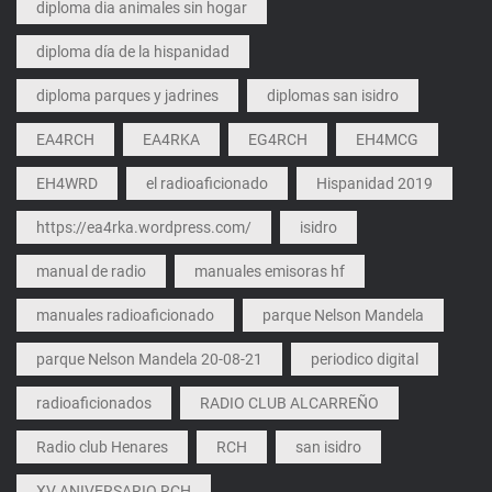
diploma dia animales sin hogar
diploma día de la hispanidad
diploma parques y jadrines
diplomas san isidro
EA4RCH
EA4RKA
EG4RCH
EH4MCG
EH4WRD
el radioaficionado
Hispanidad 2019
https://ea4rka.wordpress.com/
isidro
manual de radio
manuales emisoras hf
manuales radioaficionado
parque Nelson Mandela
parque Nelson Mandela 20-08-21
periodico digital
radioaficionados
RADIO CLUB ALCARREÑO
Radio club Henares
RCH
san isidro
XV ANIVERSARIO RCH