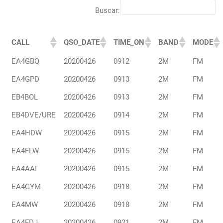
Buscar:
R
CALL
QSO_DATE
TIME_ON
BAND
MODE
EA4GBQ
20200426
0912
2M
FM
N
EA4GPD
20200426
0913
2M
FM
d
us
EB4BOL
20200426
0913
2M
FM
o
co
EB4DVE/URE
20200426
0914
2M
FM
el
EA4HDW
20200426
0915
2M
FM
EA4FLW
20200426
0915
2M
FM
C
EA4AAI
20200426
0915
2M
FM
EA4GYM
20200426
0918
2M
FM
EA4MW
20200426
0918
2M
FM
EA4FDJ
20200426
0921
2M
FM