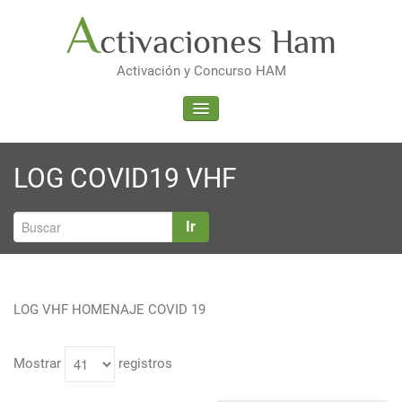
Saltar
A
ctivaciones Ham
al
contenido
Activación y Concurso HAM
ALTERNAR LA NAVEGACIÓN
LOG COVID19 VHF
Ir
LOG VHF HOMENAJE COVID 19
Mostrar
registros