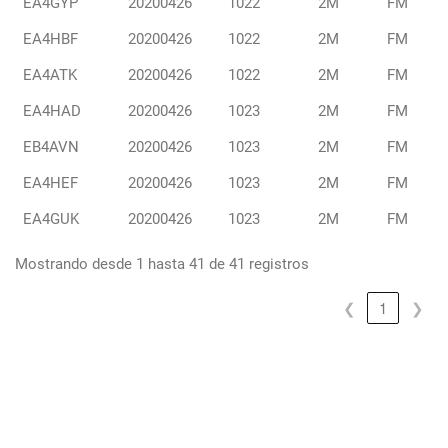
EA4GYP
20200426
1022
2M
FM
P
EA4HBF
20200426
1022
2M
FM
L
O
EA4ATK
20200426
1022
2M
FM
M
A
EA4HAD
20200426
1023
2M
FM
A
C
EB4AVN
20200426
1023
2M
FM
T
I
EA4HEF
20200426
1023
2M
FM
V
EA4GUK
20200426
1023
2M
FM
A
C
I
Mostrando desde 1 hasta 41 de 41 registros
O
N
❮
1
❯
D
I
A
D
E
L
A