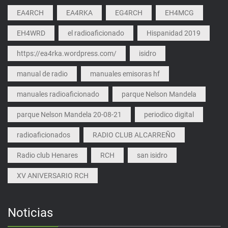
EA4RCH
EA4RKA
EG4RCH
EH4MCG
EH4WRD
el radioaficionado
Hispanidad 2019
https://ea4rka.wordpress.com/
isidro
manual de radio
manuales emisoras hf
manuales radioaficionado
parque Nelson Mandela
parque Nelson Mandela 20-08-21
periodico digital
radioaficionados
RADIO CLUB ALCARREÑO
Radio club Henares
RCH
san isidro
XV ANIVERSARIO RCH
Noticias