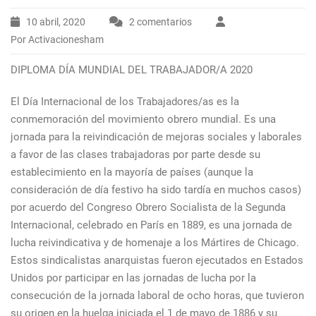
10 abril, 2020
2 comentarios
en
Por Activacionesham
Diploma
dia
DIPLOMA DÍA MUNDIAL DEL TRABAJADOR/A 2020
mundial
del
El Día Internacional de los Trabajadores/as es la
trabajador
conmemoración del movimiento obrero mundial. Es una
/a
jornada para la reivindicación de mejoras sociales y laborales
2020
a favor de las clases trabajadoras por parte desde su
establecimiento en la mayoría de países (aunque la
consideración de día festivo ha sido tardía en muchos casos)
por acuerdo del Congreso Obrero Socialista de la Segunda
Internacional, celebrado en París en 1889, es una jornada de
lucha reivindicativa y de homenaje a los Mártires de Chicago.
Estos sindicalistas anarquistas fueron ejecutados en Estados
Unidos por participar en las jornadas de lucha por la
consecución de la jornada laboral de ocho horas, que tuvieron
su origen en la huelga iniciada el 1 de mayo de 1886 y su