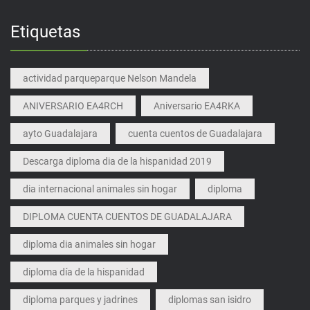
Etiquetas
actividad parqueparque Nelson Mandela
ANIVERSARIO EA4RCH
Aniversario EA4RKA
ayto Guadalajara
cuenta cuentos de Guadalajara
Descarga diploma dia de la hispanidad 2019
dia internacional animales sin hogar
diploma
DIPLOMA CUENTA CUENTOS DE GUADALAJARA
diploma dia animales sin hogar
diploma día de la hispanidad
diploma parques y jadrines
diplomas san isidro